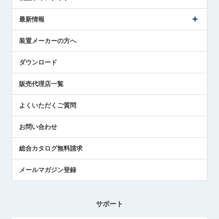
ごあいさつ
メトロールの事業
タッチスイッチ製品
最新情報
受賞履歴
ツールセッタ製品
メディア掲載
タッチプローブ製品
ニュースリリース
装置メーカーの方へ
採用情報
エアマイクロセンサ製品
メトロールの技術
国/地域/言語
アプリケーション
ダウンロード
社員ブログ
展示会レポート
販売代理店一覧
中小企業のBCP地震対策
センサのテクニカルガイド
よくいただくご質問
社長ブログ
お問い合わせ
総合カタログ無料請求
メールマガジン登録
サポート