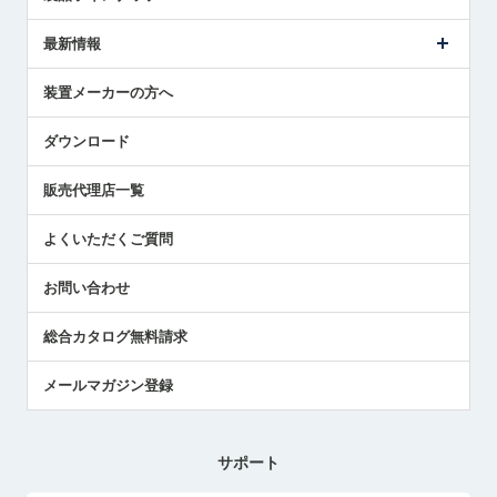
ごあいさつ
メトロールの事業
タッチスイッチ製品
最新情報
受賞履歴
ツールセッタ製品
メディア掲載
タッチプローブ製品
ニュースリリース
装置メーカーの方へ
採用情報
エアマイクロセンサ製品
メトロールの技術
国/地域/言語
アプリケーション
ダウンロード
社員ブログ
展示会レポート
販売代理店一覧
中小企業のBCP地震対策
センサのテクニカルガイド
よくいただくご質問
社長ブログ
お問い合わせ
総合カタログ無料請求
メールマガジン登録
サポート