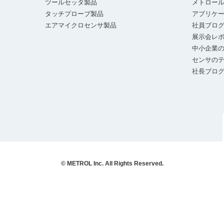
ツールセッタ製品
メトロー
タッチプローブ製品
アプリケ
エアマイクロセンサ製品
社員ブロ
展示会レ
中小企業の
センサの
社長ブロ
© METROL Inc. All Rights Reserved.