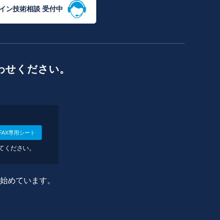
イン技術相談 受付中
わせください。
FAX専用シート
してください。
に始めています。