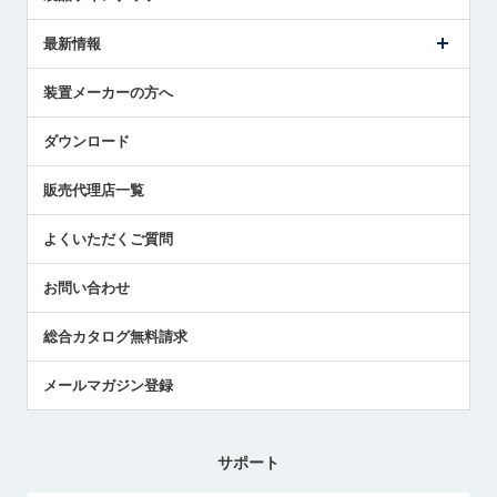
ごあいさつ
メトロールの事業
タッチスイッチ製品
最新情報
受賞履歴
ツールセッタ製品
メディア掲載
タッチプローブ製品
ニュースリリース
装置メーカーの方へ
採用情報
エアマイクロセンサ製品
メトロールの技術
国/地域/言語
アプリケーション
ダウンロード
社員ブログ
展示会レポート
販売代理店一覧
中小企業のBCP地震対策
センサのテクニカルガイド
よくいただくご質問
社長ブログ
お問い合わせ
総合カタログ無料請求
メールマガジン登録
サポート