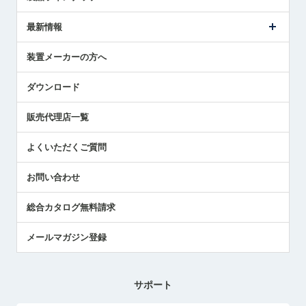
ごあいさつ
メトロールの事業
タッチスイッチ製品
最新情報
受賞履歴
ツールセッタ製品
メディア掲載
タッチプローブ製品
ニュースリリース
装置メーカーの方へ
採用情報
エアマイクロセンサ製品
メトロールの技術
国/地域/言語
アプリケーション
ダウンロード
社員ブログ
展示会レポート
販売代理店一覧
中小企業のBCP地震対策
センサのテクニカルガイド
よくいただくご質問
社長ブログ
お問い合わせ
総合カタログ無料請求
メールマガジン登録
サポート