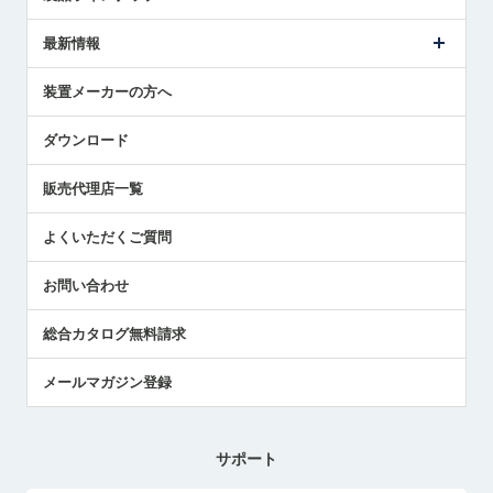
ごあいさつ
メトロールの事業
タッチスイッチ製品
最新情報
受賞履歴
ツールセッタ製品
メディア掲載
タッチプローブ製品
ニュースリリース
装置メーカーの方へ
採用情報
エアマイクロセンサ製品
メトロールの技術
国/地域/言語
アプリケーション
ダウンロード
社員ブログ
展示会レポート
販売代理店一覧
中小企業のBCP地震対策
センサのテクニカルガイド
よくいただくご質問
社長ブログ
お問い合わせ
総合カタログ無料請求
メールマガジン登録
サポート