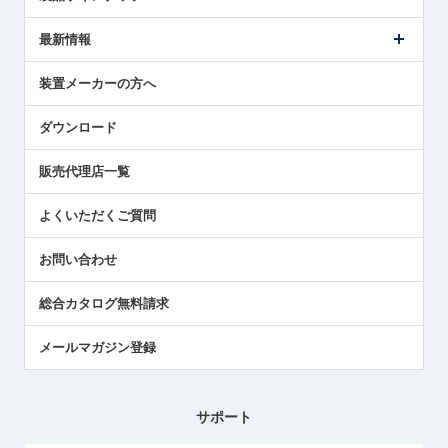
ごあいさつ
メトロールの事業
タッチスイッチ製品
最新情報
受賞履歴
ツールセッタ製品
メディア掲載
タッチプローブ製品
ニュースリリース
装置メーカーの方へ
採用情報
エアマイクロセンサ製品
メトロールの技術
国/地域/言語
アプリケーション
ダウンロード
社員ブログ
展示会レポート
販売代理店一覧
中小企業のBCP地震対策
センサのテクニカルガイド
よくいただくご質問
社長ブログ
お問い合わせ
総合カタログ無料請求
メールマガジン登録
サポート