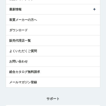
ごあいさつ
メトロールの事業
タッチスイッチ製品
最新情報
受賞履歴
ツールセッタ製品
メディア掲載
タッチプローブ製品
ニュースリリース
装置メーカーの方へ
採用情報
エアマイクロセンサ製品
メトロールの技術
国/地域/言語
アプリケーション
ダウンロード
社員ブログ
展示会レポート
販売代理店一覧
中小企業のBCP地震対策
センサのテクニカルガイド
よくいただくご質問
社長ブログ
お問い合わせ
総合カタログ無料請求
メールマガジン登録
サポート