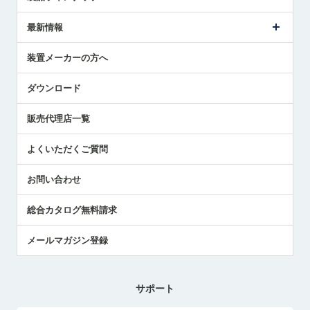
ごあいさつ
メトロールの事業
タッチスイッチ製品
最新情報
受賞履歴
ツールセッタ製品
メディア掲載
タッチプローブ製品
ニュースリリース
装置メーカーの方へ
採用情報
エアマイクロセンサ製品
メトロールの技術
国/地域/言語
アプリケーション
ダウンロード
社員ブログ
展示会レポート
販売代理店一覧
中小企業のBCP地震対策
センサのテクニカルガイド
よくいただくご質問
社長ブログ
お問い合わせ
総合カタログ無料請求
メールマガジン登録
サポート