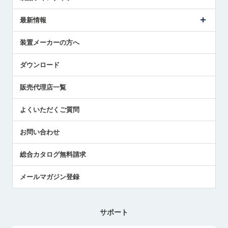
ごあいさつ
メトロールの事業
タッチスイッチ製品
最新情報
受賞履歴
ツールセッタ製品
メディア掲載
タッチプローブ製品
ニュースリリース
装置メーカーの方へ
採用情報
エアマイクロセンサ製品
メトロールの技術
国/地域/言語
アプリケーション
ダウンロード
社員ブログ
展示会レポート
販売代理店一覧
中小企業のBCP地震対策
センサのテクニカルガイド
よくいただくご質問
社長ブログ
お問い合わせ
総合カタログ無料請求
メールマガジン登録
サポート