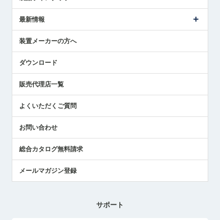
ごあいさつ
メトロールの事業
タッチスイッチ製品
最新情報
受賞履歴
ツールセッタ製品
メディア掲載
タッチプローブ製品
ニュースリリース
装置メーカーの方へ
採用情報
エアマイクロセンサ製品
メトロールの技術
国/地域/言語
アプリケーション
ダウンロード
社員ブログ
展示会レポート
販売代理店一覧
中小企業のBCP地震対策
センサのテクニカルガイド
よくいただくご質問
社長ブログ
お問い合わせ
総合カタログ無料請求
メールマガジン登録
サポート