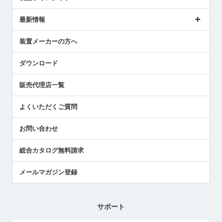
ごあいさつ
メトロールの事業
タッチスイッチ製品
最新情報
受賞履歴
ツールセッタ製品
メディア掲載
タッチプローブ製品
ニュースリリース
装置メーカーの方へ
採用情報
エアマイクロセンサ製品
メトロールの技術
国/地域/言語
アプリケーション
ダウンロード
社員ブログ
展示会レポート
販売代理店一覧
中小企業のBCP地震対策
センサのテクニカルガイド
よくいただくご質問
社長ブログ
お問い合わせ
総合カタログ無料請求
メールマガジン登録
サポート