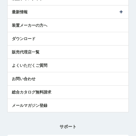
ごあいさつ
メトロールの事業
タッチスイッチ製品
最新情報
受賞履歴
ツールセッタ製品
メディア掲載
タッチプローブ製品
ニュースリリース
装置メーカーの方へ
採用情報
エアマイクロセンサ製品
メトロールの技術
国/地域/言語
アプリケーション
ダウンロード
社員ブログ
展示会レポート
販売代理店一覧
中小企業のBCP地震対策
センサのテクニカルガイド
よくいただくご質問
社長ブログ
お問い合わせ
総合カタログ無料請求
メールマガジン登録
サポート