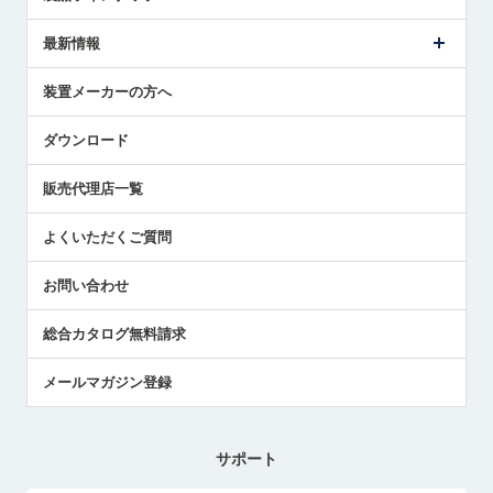
ごあいさつ
メトロールの事業
タッチスイッチ製品
最新情報
受賞履歴
ツールセッタ製品
メディア掲載
タッチプローブ製品
ニュースリリース
装置メーカーの方へ
採用情報
エアマイクロセンサ製品
メトロールの技術
国/地域/言語
アプリケーション
ダウンロード
社員ブログ
展示会レポート
販売代理店一覧
中小企業のBCP地震対策
センサのテクニカルガイド
よくいただくご質問
社長ブログ
お問い合わせ
総合カタログ無料請求
メールマガジン登録
サポート