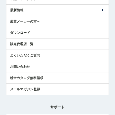
ごあいさつ
メトロールの事業
タッチスイッチ製品
最新情報
受賞履歴
ツールセッタ製品
メディア掲載
タッチプローブ製品
ニュースリリース
装置メーカーの方へ
採用情報
エアマイクロセンサ製品
メトロールの技術
国/地域/言語
アプリケーション
ダウンロード
社員ブログ
展示会レポート
販売代理店一覧
中小企業のBCP地震対策
センサのテクニカルガイド
よくいただくご質問
社長ブログ
お問い合わせ
総合カタログ無料請求
メールマガジン登録
サポート