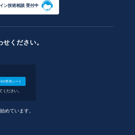
イン技術相談 受付中
わせください。
FAX専用シート
してください。
に始めています。