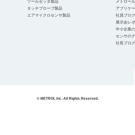
ツールセッタ製品
メトロー
タッチプローブ製品
アプリケ
エアマイクロセンサ製品
社員ブロ
展示会レ
中小企業の
センサの
社長ブロ
© METROL Inc. All Rights Reserved.