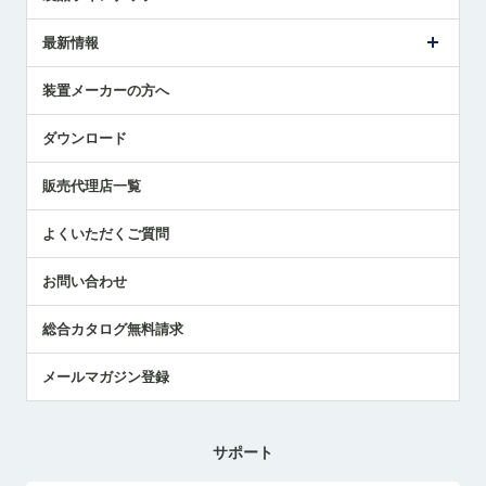
ごあいさつ
メトロールの事業
タッチスイッチ製品
最新情報
受賞履歴
ツールセッタ製品
メディア掲載
タッチプローブ製品
ニュースリリース
装置メーカーの方へ
採用情報
エアマイクロセンサ製品
メトロールの技術
国/地域/言語
アプリケーション
ダウンロード
社員ブログ
展示会レポート
販売代理店一覧
中小企業のBCP地震対策
センサのテクニカルガイド
よくいただくご質問
社長ブログ
お問い合わせ
総合カタログ無料請求
メールマガジン登録
サポート