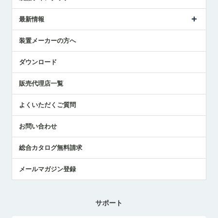
ごあいさつ
メトロールの事業
タッチスイッチ製品
最新情報
受賞履歴
ツールセッタ製品
メディア掲載
タッチプローブ製品
ニュースリリース
装置メーカーの方へ
採用情報
エアマイクロセンサ製品
メトロールの技術
国/地域/言語
アプリケーション
ダウンロード
社員ブログ
展示会レポート
販売代理店一覧
中小企業のBCP地震対策
センサのテクニカルガイド
よくいただくご質問
社長ブログ
お問い合わせ
総合カタログ無料請求
メールマガジン登録
サポート