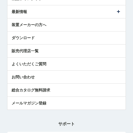
ごあいさつ
メトロールの事業
タッチスイッチ製品
最新情報
受賞履歴
ツールセッタ製品
メディア掲載
タッチプローブ製品
ニュースリリース
装置メーカーの方へ
採用情報
エアマイクロセンサ製品
メトロールの技術
国/地域/言語
アプリケーション
ダウンロード
社員ブログ
展示会レポート
販売代理店一覧
中小企業のBCP地震対策
センサのテクニカルガイド
よくいただくご質問
社長ブログ
お問い合わせ
総合カタログ無料請求
メールマガジン登録
サポート