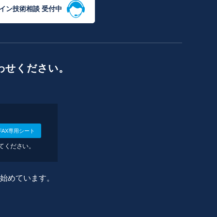
イン技術相談 受付中
わせください。
FAX専用シート
してください。
に始めています。