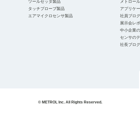
ツールセッタ製品
メトロー
タッチプローブ製品
アプリケ
エアマイクロセンサ製品
社員ブロ
展示会レ
中小企業の
センサの
社長ブロ
© METROL Inc. All Rights Reserved.