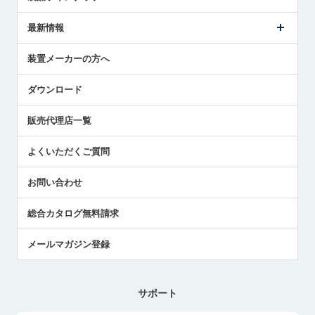
ごあいさつ
メトロールの事業
タッチスイッチ製品
最新情報
受賞履歴
ツールセッタ製品
メディア掲載
タッチプローブ製品
ニュースリリース
装置メーカーの方へ
採用情報
エアマイクロセンサ製品
メトロールの技術
国/地域/言語
アプリケーション
ダウンロード
社員ブログ
展示会レポート
販売代理店一覧
中小企業のBCP地震対策
センサのテクニカルガイド
よくいただくご質問
社長ブログ
お問い合わせ
総合カタログ無料請求
メールマガジン登録
サポート