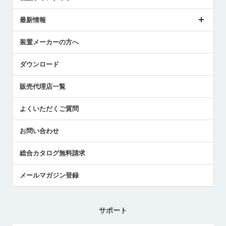
ごあいさつ
メトロールの事業
タッチスイッチ製品
最新情報
受賞履歴
ツールセッタ製品
メディア掲載
タッチプローブ製品
ニュースリリース
装置メーカーの方へ
採用情報
エアマイクロセンサ製品
メトロールの技術
国/地域/言語
アプリケーション
ダウンロード
社員ブログ
展示会レポート
販売代理店一覧
中小企業のBCP地震対策
センサのテクニカルガイド
よくいただくご質問
社長ブログ
お問い合わせ
総合カタログ無料請求
メールマガジン登録
サポート