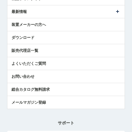
ごあいさつ
メトロールの事業
タッチスイッチ製品
最新情報
受賞履歴
ツールセッタ製品
メディア掲載
タッチプローブ製品
ニュースリリース
装置メーカーの方へ
採用情報
エアマイクロセンサ製品
メトロールの技術
国/地域/言語
アプリケーション
ダウンロード
社員ブログ
展示会レポート
販売代理店一覧
中小企業のBCP地震対策
センサのテクニカルガイド
よくいただくご質問
社長ブログ
お問い合わせ
総合カタログ無料請求
メールマガジン登録
サポート