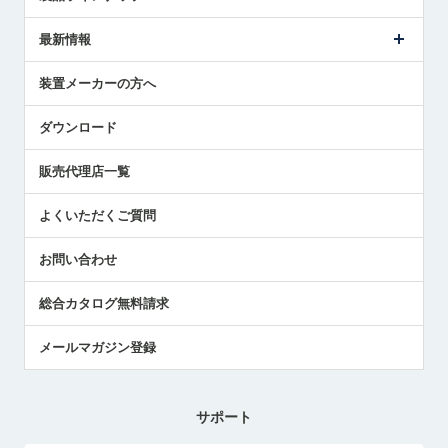
ごあいさつ
メトロールの事業
タッチスイッチ製品
最新情報
受賞履歴
ツールセッタ製品
メディア掲載
タッチプローブ製品
ニュースリリース
装置メーカーの方へ
採用情報
エアマイクロセンサ製品
メトロールの技術
国/地域/言語
アプリケーション
ダウンロード
社員ブログ
展示会レポート
販売代理店一覧
中小企業のBCP地震対策
センサのテクニカルガイド
よくいただくご質問
社長ブログ
お問い合わせ
総合カタログ無料請求
メールマガジン登録
サポート