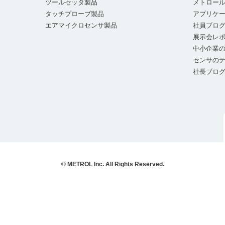
ツールセッタ製品
メトロー
タッチプローブ製品
アプリケ
エアマイクロセンサ製品
社員ブロ
展示会レ
中小企業の
センサの
社長ブロ
© METROL Inc. All Rights Reserved.