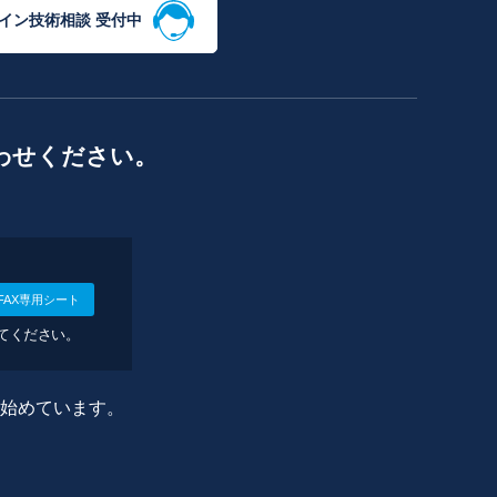
イン技術相談 受付中
わせください。
FAX専用シート
してください。
に始めています。