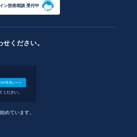
イン技術相談 受付中
わせください。
FAX専用シート
してください。
に始めています。