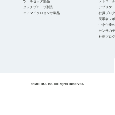
ツールセッタ製品
メトロー
タッチプローブ製品
アプリケ
エアマイクロセンサ製品
社員ブロ
展示会レ
中小企業の
センサの
社長ブロ
© METROL Inc. All Rights Reserved.