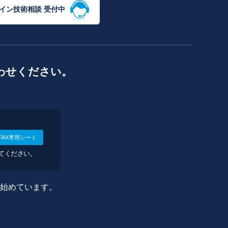
イン技術相談 受付中
わせください。
FAX専用シート
してください。
に始めています。