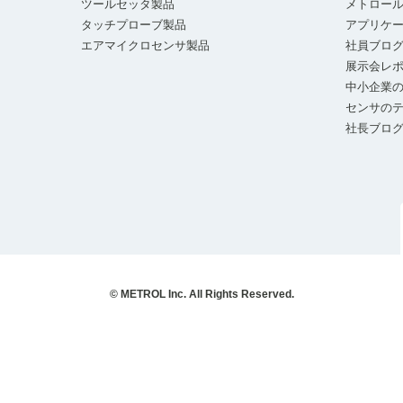
ツールセッタ製品
メトロー
タッチプローブ製品
アプリケ
エアマイクロセンサ製品
社員ブロ
展示会レ
中小企業の
センサの
社長ブロ
© METROL Inc. All Rights Reserved.