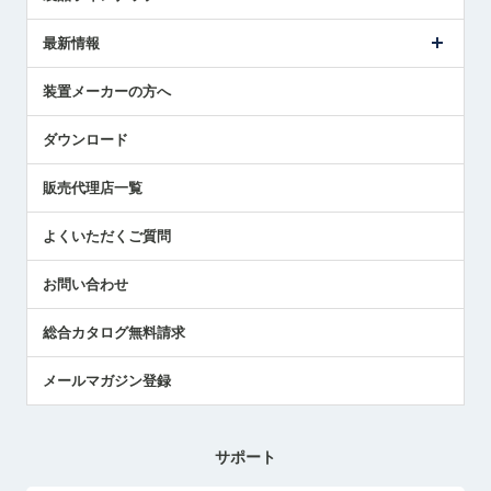
ごあいさつ
メトロールの事業
タッチスイッチ製品
最新情報
受賞履歴
ツールセッタ製品
メディア掲載
タッチプローブ製品
ニュースリリース
装置メーカーの方へ
採用情報
エアマイクロセンサ製品
メトロールの技術
国/地域/言語
アプリケーション
ダウンロード
社員ブログ
展示会レポート
販売代理店一覧
中小企業のBCP地震対策
センサのテクニカルガイド
よくいただくご質問
社長ブログ
お問い合わせ
総合カタログ無料請求
メールマガジン登録
サポート