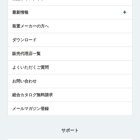
ごあいさつ
メトロールの事業
タッチスイッチ製品
最新情報
受賞履歴
ツールセッタ製品
メディア掲載
タッチプローブ製品
ニュースリリース
装置メーカーの方へ
採用情報
エアマイクロセンサ製品
メトロールの技術
国/地域/言語
アプリケーション
ダウンロード
社員ブログ
展示会レポート
販売代理店一覧
中小企業のBCP地震対策
センサのテクニカルガイド
よくいただくご質問
社長ブログ
お問い合わせ
総合カタログ無料請求
メールマガジン登録
サポート