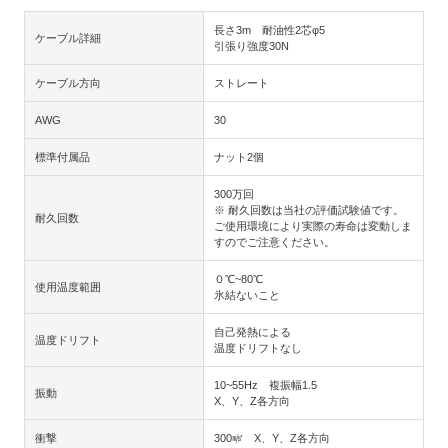
長さ3m 耐油性2芯φ5
ケーブル詳細
引張り強度30N
ケーブル方向
ストレート
AWG
30
標準付属品
ナット2個
300万回
※ 耐久回数は当社の評価試験値です。
耐久回数
ご使用環境により実際の寿命は変動しま
すのでご注意ください。
０℃~80℃
使用温度範囲
氷結ないこと
自己発熱による
温度ドリフト
温度ドリフトなし
10~55Hz 複振幅1.5
振動
X、Y、Z各方向
衝撃
300㎨ X、Y、Z各方向