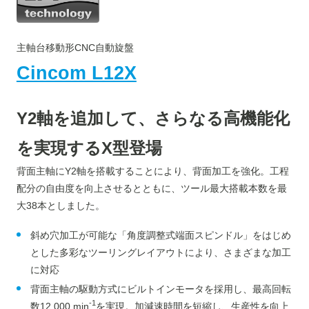
主軸台移動形CNC自動旋盤
Cincom L12X
Y2軸を追加して、さらなる高機能化
を実現するX型登場
背面主軸にY2軸を搭載することにより、背面加工を強化。工程
配分の自由度を向上させるとともに、ツール最大搭載本数を最
大38本としました。
斜め穴加工が可能な「角度調整式端面スピンドル」をはじめ
とした多彩なツーリングレイアウトにより、さまざまな加工
に対応
背面主軸の駆動方式にビルトインモータを採用し、最高回転
-1
数12,000 min
を実現。加減速時間を短縮し、生産性を向上