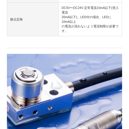
DC5V〜DC24V 定常電流10mA以下(突入
電流
20mA以下)。LED付の場合、LEDに
接点定格
10mA以上
の電流が流れないよう電流制限が必要で
す。