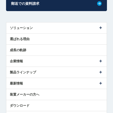
郵送での資料請求
ソリューション
センサ導入事例
選ばれる理由
解決策提案
成長の軌跡
企業情報
会社概要
製品ラインナップ
ごあいさつ
メトロールの事業
タッチスイッチ製品
最新情報
受賞履歴
ツールセッタ製品
メディア掲載
タッチプローブ製品
ニュースリリース
装置メーカーの方へ
採用情報
エアマイクロセンサ製品
メトロールの技術
国/地域/言語
アプリケーション
ダウンロード
社員ブログ
展示会レポート