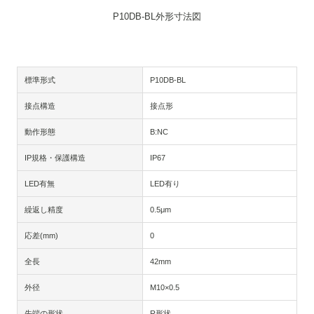
P10DB-BL外形寸法図
標準形式
P10DB-BL
接点構造
接点形
動作形態
B:NC
IP規格・保護構造
IP67
LED有無
LED有り
繰返し精度
0.5μm
応差(mm)
0
全長
42mm
外径
M10×0.5
先端の形状
R形状