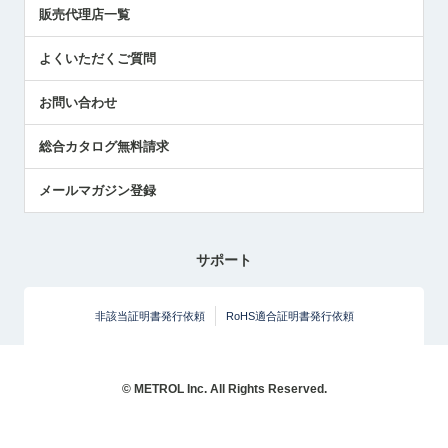
販売代理店一覧
中小企業のBCP地震対策
センサのテクニカルガイド
よくいただくご質問
社長ブログ
お問い合わせ
総合カタログ無料請求
メールマガジン登録
サポート
非該当証明書発行依頼
RoHS適合証明書発行依頼
© METROL Inc. All Rights Reserved.