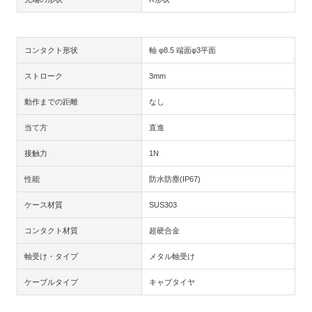
コンタクト形状
軸 φ8.5 端面φ3平面
ストローク
3mm
動作までの距離
なし
当て方
直進
接触力
1N
性能
防水防塵(IP67)
ケース材質
SUS303
コンタクト材質
超硬合金
軸受け・タイプ
メタル軸受け
ケーブルタイプ
キャブタイヤ