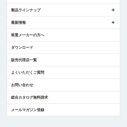
会社概要
製品ラインナップ
ごあいさつ
メトロールの事業
タッチスイッチ製品
最新情報
受賞履歴
ツールセッタ製品
メディア掲載
タッチプローブ製品
ニュースリリース
装置メーカーの方へ
採用情報
エアマイクロセンサ製品
メトロールの技術
国/地域/言語
アプリケーション
ダウンロード
社員ブログ
展示会レポート
販売代理店一覧
中小企業のBCP地震対策
センサのテクニカルガイド
よくいただくご質問
社長ブログ
お問い合わせ
総合カタログ無料請求
メールマガジン登録