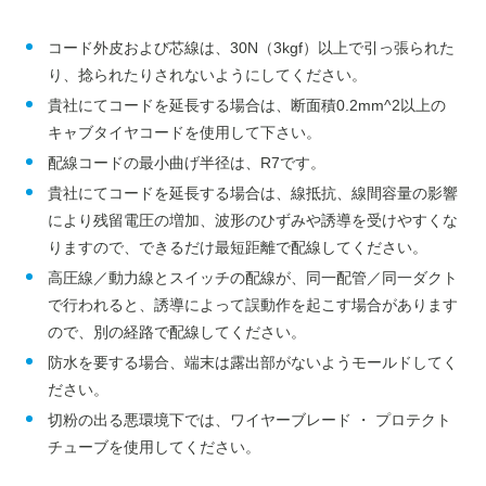
コード外皮および芯線は、30N（3kgf）以上で引っ張られた
り、捻られたりされないようにしてください。
貴社にてコードを延長する場合は、断面積0.2mm^2以上の
キャブタイヤコードを使用して下さい。
配線コードの最小曲げ半径は、R7です。
貴社にてコードを延長する場合は、線抵抗、線間容量の影響
により残留電圧の増加、波形のひずみや誘導を受けやすくな
りますので、できるだけ最短距離で配線してください。
高圧線／動力線とスイッチの配線が、同一配管／同一ダクト
で行われると、誘導によって誤動作を起こす場合があります
ので、別の経路で配線してください。
防水を要する場合、端末は露出部がないようモールドしてく
ださい。
切粉の出る悪環境下では、ワイヤーブレード ・ プロテクト
チューブを使用してください。