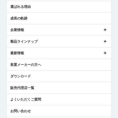
センサ導入事例
選ばれる理由
解決策提案
成長の軌跡
企業情報
会社概要
製品ラインナップ
ごあいさつ
メトロールの事業
タッチスイッチ製品
最新情報
受賞履歴
ツールセッタ製品
メディア掲載
タッチプローブ製品
ニュースリリース
装置メーカーの方へ
採用情報
エアマイクロセンサ製品
メトロールの技術
国/地域/言語
アプリケーション
ダウンロード
社員ブログ
展示会レポート
販売代理店一覧
中小企業のBCP地震対策
センサのテクニカルガイド
よくいただくご質問
社長ブログ
お問い合わせ