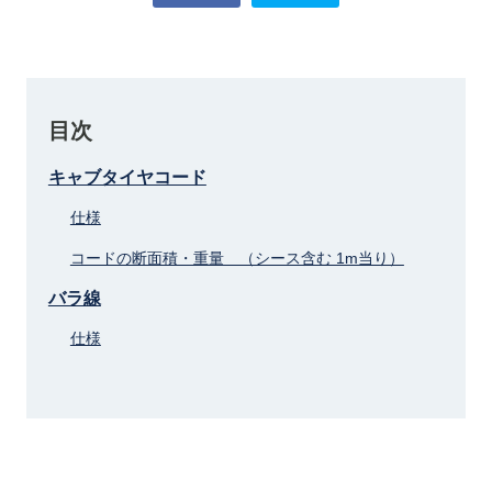
目次
キャブタイヤコード
仕様
コードの断面積・重量 （シース含む 1m当り）
バラ線
仕様