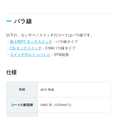
バラ線
以下の、センサー／スイッチのコードはバラ線です。
・
超小型PT-タッチスイッチ
：バラ線タイプ
・
CS-タッチスイッチ
：CSMバラ線タイプ
・
スイッチ付ストッパミニ
：STM短形
仕様
外径
φ0.6 単線
コードの断面積
AWG 30（0.05mm^2）