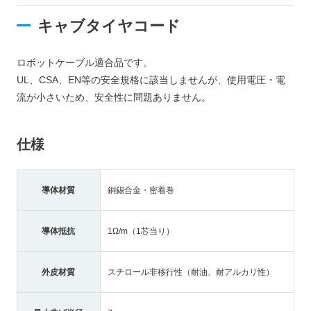
キャブタイヤコード
ロボットケーブル適合品です。
UL、CSA、EN等の安全規格に該当しませんが、使用電圧・電
流が小さいため、安全性に問題ありません。
仕様
導体材質
銅錫合金・密着巻
導体抵抗
1Ω/m（1芯当り）
外皮材質
スチロール非移行性（耐油、耐アルカリ性）