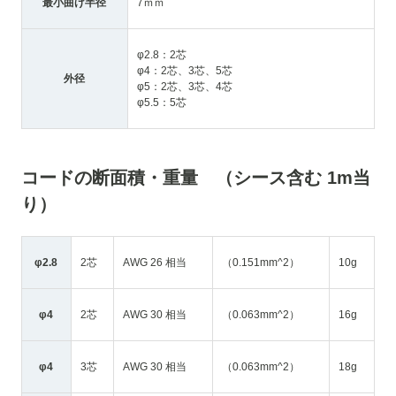
最小曲げ半径
7ｍｍ
φ2.8：2芯
φ4：2芯、3芯、5芯
外径
φ5：2芯、3芯、4芯
φ5.5：5芯
コードの断面積・重量 （シース含む 1m当
り）
φ2.8
2芯
AWG 26 相当
（0.151mm^2）
10g
φ4
2芯
AWG 30 相当
（0.063mm^2）
16g
φ4
3芯
AWG 30 相当
（0.063mm^2）
18g