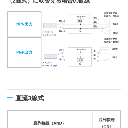
（2線式）に取替える場合の配線
NPN出力
PNP出力
直流3線式
並列接続
直列接続（AND）
（OR）