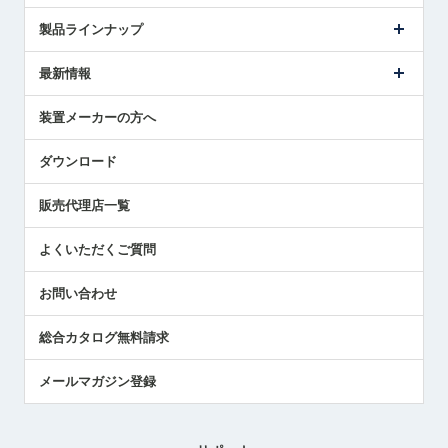
会社概要
製品ラインナップ
ごあいさつ
メトロールの事業
タッチスイッチ製品
最新情報
受賞履歴
ツールセッタ製品
メディア掲載
タッチプローブ製品
ニュースリリース
装置メーカーの方へ
採用情報
エアマイクロセンサ製品
メトロールの技術
国/地域/言語
アプリケーション
ダウンロード
社員ブログ
展示会レポート
販売代理店一覧
中小企業のBCP地震対策
センサのテクニカルガイド
よくいただくご質問
社長ブログ
お問い合わせ
総合カタログ無料請求
メールマガジン登録