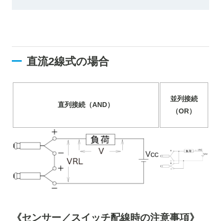
直流2線式の場合
並列接続
直列接続（AND）
（OR）
《センサー／スイッチ配線時の注意事項》