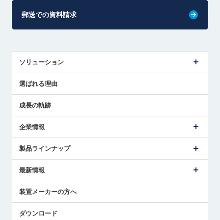
郵送での資料請求
ソリューション
センサ導入事例
選ばれる理由
解決策提案
成長の軌跡
企業情報
会社概要
製品ラインナップ
ごあいさつ
メトロールの事業
タッチスイッチ製品
最新情報
受賞履歴
ツールセッタ製品
メディア掲載
タッチプローブ製品
ニュースリリース
装置メーカーの方へ
採用情報
エアマイクロセンサ製品
メトロールの技術
国/地域/言語
アプリケーション
ダウンロード
社員ブログ