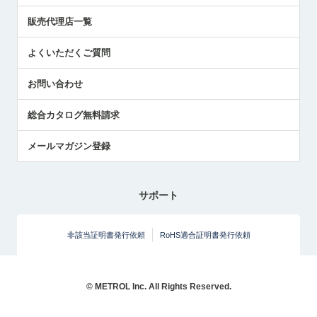
展示会レポート
販売代理店一覧
中小企業のBCP地震対策
センサのテクニカルガイド
よくいただくご質問
社長ブログ
お問い合わせ
総合カタログ無料請求
メールマガジン登録
サポート
非該当証明書発行依頼
RoHS適合証明書発行依頼
© METROL Inc. All Rights Reserved.