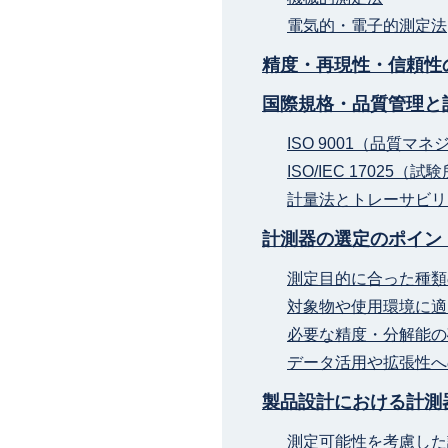
電気的・電子的測定法
精度・再現性・信頼性
国際規格・品質管理と
ISO 9001（品質マ
ISO/IEC 1702
計量法とトレーサビリ
計測器の選定のポイン
測定目的に合った種類
対象物や使用環境に適
必要な精度・分解能の
データ活用や拡張性へ
製品設計における計測
測定可能性を考慮した