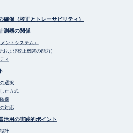
の確保（校正とトレーサビリティ）
計測器の関係
ネジメントシステム）
5（試験所および校正機関の能力）
ティ
ト
の選択
した方式
確保
の対応
器活用の実践的ポイント
設計