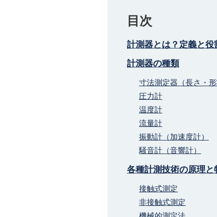
目次
計測器とは？定義と役
計測器の種類
寸法測定器（長さ・形
圧力計
温度計
流量計
振動計（加速度計）
騒音計（音響計）
各種計測技術の原理と
接触式測定
非接触式測定
機械的測定法