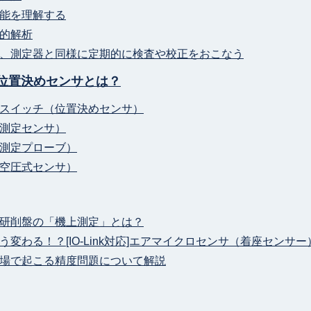
能を理解する
的解析
、測定器と同様に定期的に検査や校正をおこなう
位置決めセンサとは？
スイッチ（位置決めセンサ）
測定センサ）
測定プローブ）
空圧式センサ）
研削盤の「機上測定」とは？
変わる！？[IO-Link対応]エアマイクロセンサ（着座センサ
場で起こる精度問題について解説