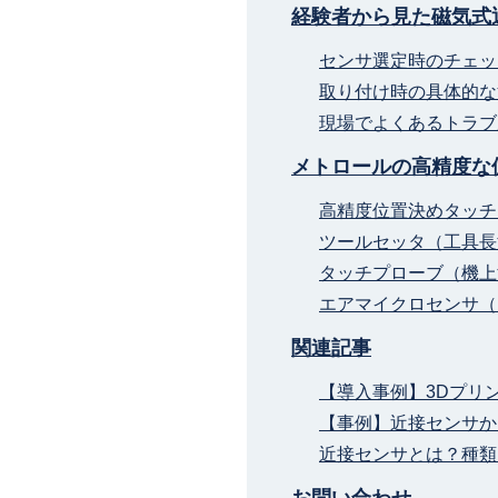
経験者から見た磁気式
センサ選定時のチェッ
取り付け時の具体的な
現場でよくあるトラブ
メトロールの高精度な
高精度位置決めタッチ
ツールセッタ（工具長
タッチプローブ（機上
エアマイクロセンサ（
関連記事
【導入事例】3Dプリ
【事例】近接センサか
近接センサとは？種類