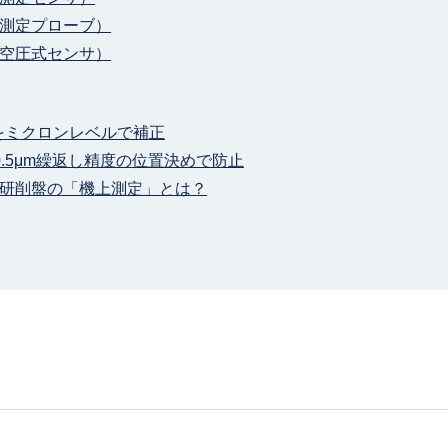
測定プローブ）
空圧式センサ）
をミクロンレベルで補正
.5μm繰返し精度の位置決めで防止
研削盤の「機上測定」とは？