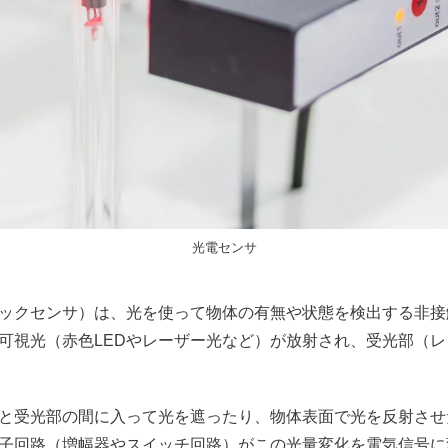
光電センサ
ックセンサ）は、光を使って物体の有無や状態を検出する非接
可視光（赤色LEDやレーザー光など）が放射され、受光部（
と受光部の間に入って光を遮ったり、物体表面で光を反射させ
子回路（増幅器やスイッチ回路）がこの光量変化を電気信号に