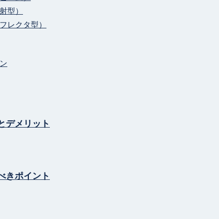
射型）
フレクタ型）
ン
とデメリット
べきポイント