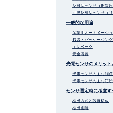
反射型センサ（拡散反
回帰反射型センサ（リ
一般的な用途
産業用オートメーショ
包装・パッケージング
エレベータ
安全装置
光電センサのメリット
光電センサの主な利点
光電センサの主な短所
センサ選定時に考慮す
検出方式と設置構成
検出距離