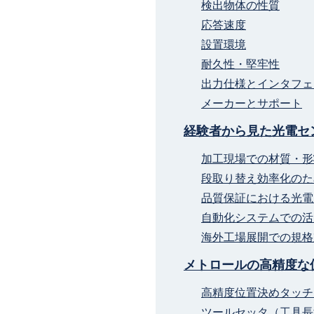
検出物体の性質
応答速度
設置環境
耐久性・堅牢性
出力仕様とインタフェ
メーカーとサポート
経験者から見た光電セ
加工現場での材質・形
段取り替え効率化のた
品質保証における光電
自動化システムでの活
海外工場展開での規格
メトロールの高精度な
高精度位置決めタッチ
ツールセッタ（工具長