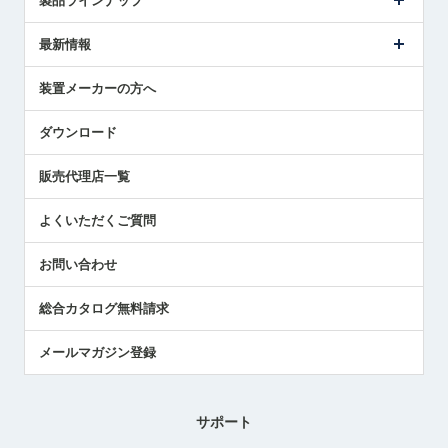
製品ラインナップ
ごあいさつ
メトロールの事業
タッチスイッチ製品
最新情報
受賞履歴
ツールセッタ製品
メディア掲載
タッチプローブ製品
ニュースリリース
装置メーカーの方へ
採用情報
エアマイクロセンサ製品
メトロールの技術
国/地域/言語
アプリケーション
ダウンロード
社員ブログ
展示会レポート
販売代理店一覧
中小企業のBCP地震対策
センサのテクニカルガイド
よくいただくご質問
社長ブログ
お問い合わせ
総合カタログ無料請求
メールマガジン登録
サポート