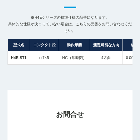
※H4Eシリーズの標準仕様の品番になります。
具体的な仕様が決まっていない場合は、こちらの品番をお問い合わせくだ
さい。
型式名
コンタクト径
動作形態
測定可能な方向
繰返
H4E-ST1
□ 7×5
NC（常時閉）
4方向
0.002
お問合せ