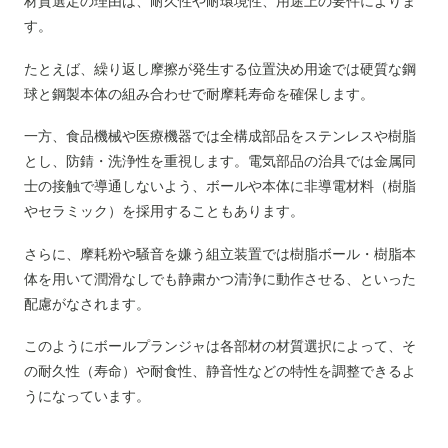
材質選定の理由は、耐久性や耐環境性、用途上の要件によりま
す。
たとえば、繰り返し摩擦が発生する位置決め用途では硬質な鋼
球と鋼製本体の組み合わせで耐摩耗寿命を確保します。
一方、食品機械や医療機器では全構成部品をステンレスや樹脂
とし、防錆・洗浄性を重視します。電気部品の治具では金属同
士の接触で導通しないよう、ボールや本体に非導電材料（樹脂
やセラミック）を採用することもあります。
さらに、摩耗粉や騒音を嫌う組立装置では樹脂ボール・樹脂本
体を用いて潤滑なしでも静粛かつ清浄に動作させる、といった
配慮がなされます。
このようにボールプランジャは各部材の材質選択によって、そ
の耐久性（寿命）や耐食性、静音性などの特性を調整できるよ
うになっています。