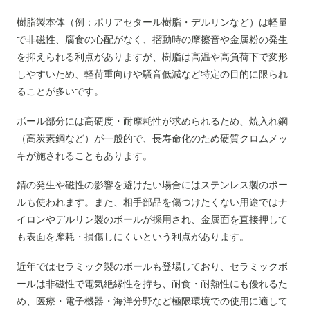
樹脂製本体（例：ポリアセタール樹脂・デルリンなど）は軽量
で非磁性、腐食の心配がなく、摺動時の摩擦音や金属粉の発生
を抑えられる利点がありますが、樹脂は高温や高負荷下で変形
しやすいため、軽荷重向けや騒音低減など特定の目的に限られ
ることが多いです。
ボール部分には高硬度・耐摩耗性が求められるため、焼入れ鋼
（高炭素鋼など）が一般的で、長寿命化のため硬質クロムメッ
キが施されることもあります。
錆の発生や磁性の影響を避けたい場合にはステンレス製のボー
ルも使われます。また、相手部品を傷つけたくない用途ではナ
イロンやデルリン製のボールが採用され、金属面を直接押して
も表面を摩耗・損傷しにくいという利点があります。
近年ではセラミック製のボールも登場しており、セラミックボ
ールは非磁性で電気絶縁性を持ち、耐食・耐熱性にも優れるた
め、医療・電子機器・海洋分野など極限環境での使用に適して