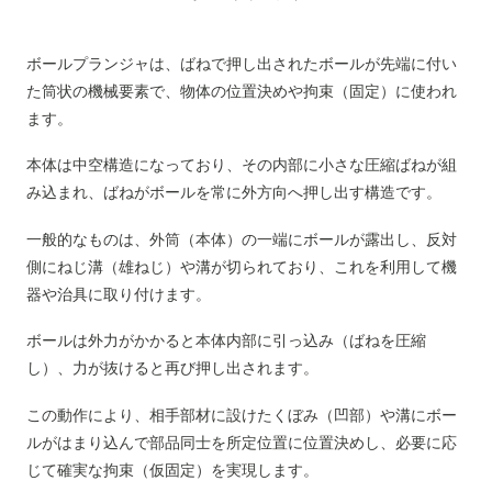
ボールプランジャは、ばねで押し出されたボールが先端に付い
た筒状の機械要素で、物体の位置決めや拘束（固定）に使われ
ます。
本体は中空構造になっており、その内部に小さな圧縮ばねが組
み込まれ、ばねがボールを常に外方向へ押し出す構造です。
一般的なものは、外筒（本体）の一端にボールが露出し、反対
側にねじ溝（雄ねじ）や溝が切られており、これを利用して機
器や治具に取り付けます。
ボールは外力がかかると本体内部に引っ込み（ばねを圧縮
し）、力が抜けると再び押し出されます。
この動作により、相手部材に設けたくぼみ（凹部）や溝にボー
ルがはまり込んで部品同士を所定位置に位置決めし、必要に応
じて確実な拘束（仮固定）を実現します。