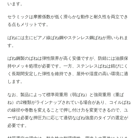
います。
セラミックは摩擦係数が低く滑らかな動作と耐久性を両立でき
る点もメリットです。
ばねには主にピアノ線ばね鋼やステンレス鋼ばねが用いられま
す。
ばね鋼製のばねは弾性限界が高く安価ですが、防錆には油膜保
持やメッキ処理が必要です。一方、ステンレスばねは錆びにく
く長期間安定した弾性を維持でき、屋外や湿度の高い環境に適
します。
なお、製品によって標準荷重用（弱ばね）と強荷重用（重ば
ね）の2種類がラインナップされている場合があり、コイルばね
の線径や巻数を変えることで押し付け力を変更できるので、ユ
ーザは必要な押圧力に応じて適切なばね強度のタイプの選定が
必要です。