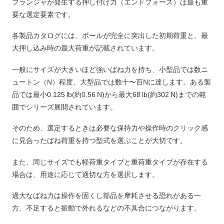
プランジャが発生する押し付け力（エンドフォース）は最も重
要な選定要素です。
各製品カタログには、ボールが完全に突出した初期荷重と、最
大押し込み時の最大荷重が記載されています。
一般にサイズが大きいほど強いばね力を持ち、小型品では数ニ
ュートン（N）程度、大型品では数十〜百Nに達します。ある製
品では最小0.125 lb(約0.56 N)から最大68 lb(約302 N)までの範
囲でシリーズ展開されています。
そのため、選定するときは必要な保持力や操作時のクリック感
に見合ったばね荷重を持つ型式を選ぶことが大切です。
また、同じサイズでも軽荷重タイプと重荷重タイプが存在する
場合は、用途に応じて適切な方を選択します。
過大なばね力は操作を固くし部品を摩耗させる恐れがある一
方、不足すると振動で外れるなどの不具合につながります。