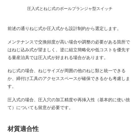
圧入式とねじ式のボールプランジャ型スイッチ
前述の通りねじ式か圧入式かも設計制約から選定します。
メンテナンスで交換頻度が高い場合や調整の必要がある箇所で
はねじ込み式が望ましく、逆に組立簡略化や低コストを優先す
る量産治具では圧入式が好まれる場合があります。
ねじ式の場合、ねじサイズが周囲の他のねじ類と統一できる
か、締付け工具のアクセススペースが確保できるかも考慮しま
す。
圧入式の場合、圧入穴の加工精度や再挿入性（基本的に使い捨
て）についても留意が必要です。
材質適合性