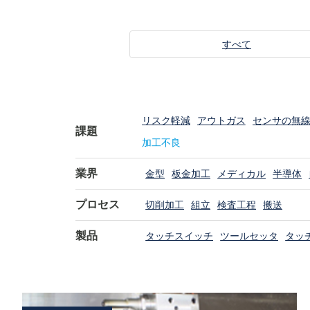
すべて
リスク軽減
アウトガス
センサの無
課題
加工不良
業界
金型
板金加工
メディカル
半導体
プロセス
切削加工
組立
検査工程
搬送
製品
タッチスイッチ
ツールセッタ
タッ