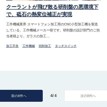
クーラントが飛び散る研削盤の悪環境下
で、砥石の熱変位補正が実現
工作機械業界 スマートフォン加工用のCNC小型加工機を製造
している、工作機械メーカー様です。研削盤の設計部門のご担
当者様より、ガラスの加工...
加工不良
工作機械
切削加工
タッチスイッチ
4/ 4
前の8件へ
次の8件へ