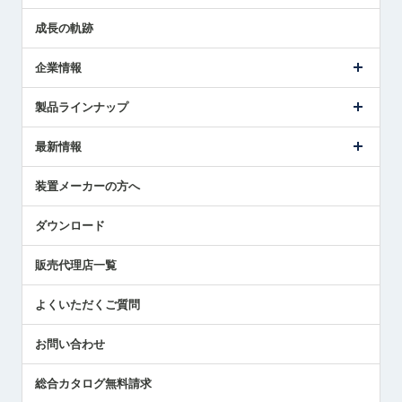
成長の軌跡
企業情報
会社概要
製品ラインナップ
ごあいさつ
メトロールの事業
タッチスイッチ製品
最新情報
受賞履歴
ツールセッタ製品
メディア掲載
タッチプローブ製品
ニュースリリース
装置メーカーの方へ
採用情報
エアマイクロセンサ製品
メトロールの技術
国/地域/言語
アプリケーション
ダウンロード
社員ブログ
展示会レポート
販売代理店一覧
中小企業のBCP地震対策
センサのテクニカルガイド
よくいただくご質問
社長ブログ
お問い合わせ
総合カタログ無料請求