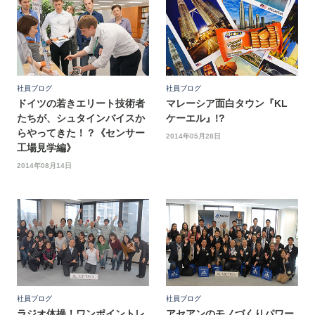
社員ブログ
社員ブログ
ドイツの若きエリート技術者
マレーシア面白タウン『KL
たちが、シュタインバイスか
ケーエル』!?
らやってきた！？《センサー
2014年05月28日
工場見学編》
2014年08月14日
社員ブログ
社員ブログ
ラジオ体操！ワンポイントレ
アセアンのモノづくりパワー