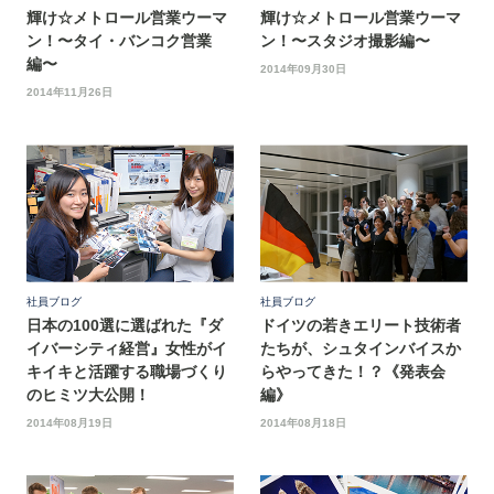
輝け☆メトロール営業ウーマ
輝け☆メトロール営業ウーマ
ン！〜タイ・バンコク営業
ン！〜スタジオ撮影編〜
編〜
2014年09月30日
2014年11月26日
社員ブログ
社員ブログ
日本の100選に選ばれた『ダ
ドイツの若きエリート技術者
イバーシティ経営』女性がイ
たちが、シュタインバイスか
キイキと活躍する職場づくり
らやってきた！？《発表会
のヒミツ大公開！
編》
2014年08月19日
2014年08月18日