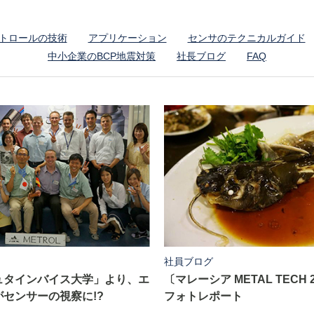
トロールの技術
アプリケーション
センサのテクニカルガイド
中小企業のBCP地震対策
社長ブログ
FAQ
社員ブログ
ュタインバイス大学」より、エ
〔マレーシア METAL TECH 
センサーの視察に!?
フォトレポート