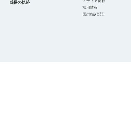
メディア掲載
成長の軌跡
採用情報
国/地域/言語