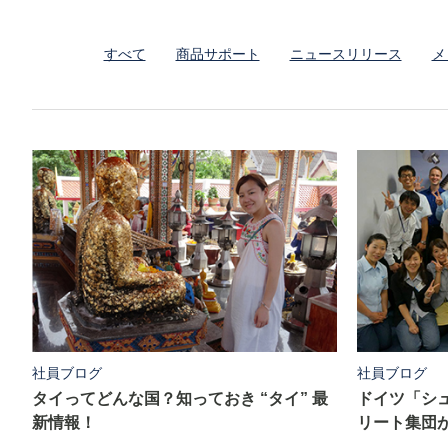
すべて
商品サポート
ニュースリリース
メ
社員ブログ
社員ブログ
タイってどんな国？知っておき “タイ” 最
ドイツ「シ
新情報！
リート集団が