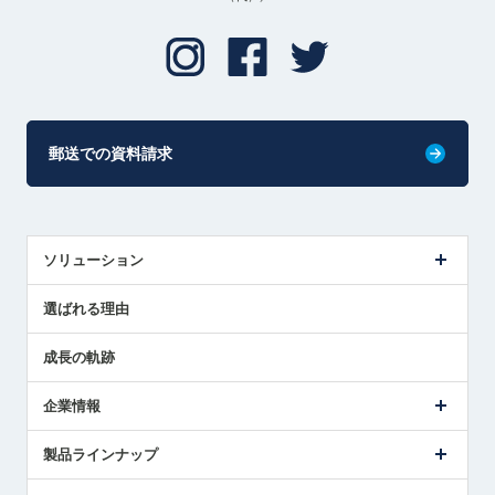
郵送での資料請求
ソリューション
センサ導入事例
選ばれる理由
解決策提案
成長の軌跡
企業情報
会社概要
製品ラインナップ
ごあいさつ
メトロールの事業
タッチスイッチ製品