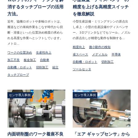
消するタッチプローブの活用
精度を上げる高精度スイッチ
方法。
を徹底解説
近年、協働ロボットや多軸ロボットは、
小型生産設備・ミリングマシンの原点出
搬送などの単純作業をこなす時代から切
し卓上・小型の生産設備やディスペンサ
断・溶接といった位置決め精度の求めら
ー、３Dプリンタなどでもツール、ノズル
れる高度な作業へとシフトしています。
の原点出しが精密な動作を制御する...
メトロ...
精度向上
微小動作の検知
ワークの位置決め
生産性向上
省スペース
メディカル
半導体
加工不良
板金加工
自動車
自動機・ロボット
切削加工
自動機・ロボット
切削加工
組立
ツールセッタ
タッチプローブ
センサ導入事例
センサ導入事例
内面研削盤のワーク着座不良
「エア ギャップセンサ」から