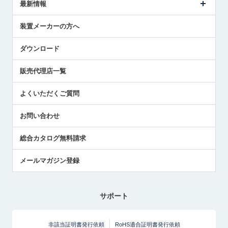
最新情報
受賞履歴
ツールセッタ製品
メディア掲載
タッチプローブ製品
ニュースリリース
装置メーカーの方へ
採用情報
エアマイクロセンサ製品
メトロールの技術
国/地域/言語
アプリケーション
ダウンロード
社員ブログ
展示会レポート
販売代理店一覧
中小企業のBCP地震対策
センサのテクニカルガイド
よくいただくご質問
社長ブログ
お問い合わせ
総合カタログ無料請求
メールマガジン登録
サポート
非該当証明書発行依頼
RoHS適合証明書発行依頼