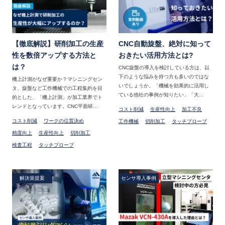
【徹底解説】研削加工の生産
CNC自動旋盤、絶対に知って
性を数倍アップする方法と
おきたい活用方法とは?
は？
CNC旋盤の導入を検討している方は、以
下のような悩みを持つ方も多いのではな
機上計測がなぜ重要か？マシニングセン
いでしょうか。「機械を効果的に活用し
タ、旋盤など工作機械での工程集約を目
ている他社の事例が知りたい」「大...
的とした、「機上計測」が加工業界でト
レンドとなっています。CNC平面研...
コスト削減
生産性向上
加工不良
コスト削減
ワークの位置決め
工作機械
切削加工
タッチプローブ
精度向上
生産性向上
切削加工
検査工程
タッチプローブ
解決策提案
センサ導入事例