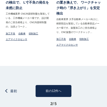
の検出で、 L寸不良の発生を
の置き換えで、 ワークチャッ
未然に防止
ク時の「浮き上がり」を安定
検出
工作機械業界 CNC内面研削盤を製造して
いる、工作機械メーカー様です。設計開
自動車業界 大手自動車メーカー向けに、
発のご担当者様より、CNC内面研削盤
精密部品を製造している自動車部品メー
の、治具とワーク...
カー様です。旋盤加工のご担当者様よ
り、CNC旋盤のワークチャック...
加工不良
自動車
切削加工
加工不良
自動車
切削加工
エアマイクロセンサ
エアマイクロセンサ
最初
前の12件へ
2/ 5