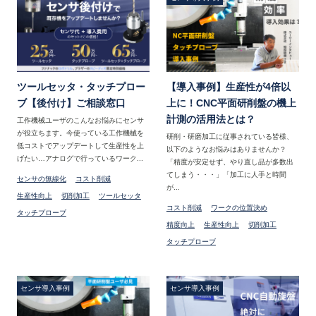
ツールセッタ・タッチプロー
【導入事例】生産性が4倍以
ブ【後付け】ご相談窓口
上に！CNC平面研削盤の機上
計測の活用法とは？
工作機械ユーザのこんなお悩みにセンサ
が役立ちます。今使っている工作機械を
研削・研磨加工に従事されている皆様、
低コストでアップデートして生産性を上
以下のようなお悩みはありませんか？
げたい…アナログで行っているワーク...
「精度が安定せず、やり直し品が多数出
てしまう・・・」「加工に人手と時間
センサの無線化
コスト削減
が...
生産性向上
切削加工
ツールセッタ
コスト削減
ワークの位置決め
タッチプローブ
精度向上
生産性向上
切削加工
タッチプローブ
センサ導入事例
センサ導入事例