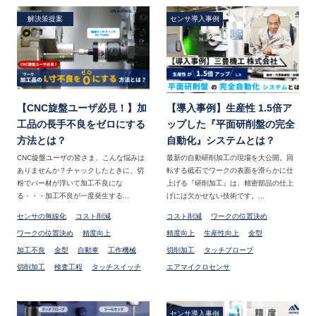
解決策提案
センサ導入事例
【CNC旋盤ユーザ必見！】加
【導入事例】生産性 1.5倍ア
工品の長手不良をゼロにする
ップした『平面研削盤の完全
方法とは？
自動化』システムとは？
CNC旋盤ユーザの皆さま、こんな悩みは
最新の自動研削加工の現場を大公開。回
ありませんか？チャックしたときに、切
転する砥石でワークの表面を滑らかに仕
粉でバー材が浮いて加工不良にな
上げる『研削加工』は、精密部品の仕上
る・・・加工不良が一度発生する...
げには欠かせない技術です。...
センサの無線化
コスト削減
コスト削減
ワークの位置決め
ワークの位置決め
精度向上
精度向上
生産性向上
金型
加工不良
金型
自動車
工作機械
切削加工
タッチプローブ
切削加工
検査工程
タッチスイッチ
エアマイクロセンサ
センサ導入事例