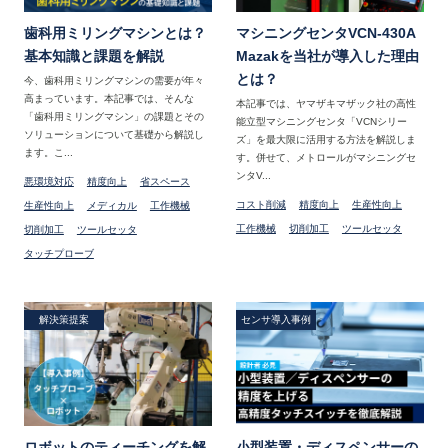
歯科用ミリングマシンとは？
マシニングセンタVCN-430A
基本知識と課題を解説
Mazakを当社が導入した理由
とは？
今、歯科用ミリングマシンの需要が年々
高まっています。本記事では、そんな
本記事では、ヤマザキマザック社の高性
「歯科用ミリングマシン」の課題とその
能立型マシニングセンタ「VCNシリー
ソリューションについて基礎から解説し
ズ」を最大限に活用する方法を解説しま
ます。こ...
す。併せて、メトロールがマシニングセ
ンタV...
悪環境対応
精度向上
省スペース
コスト削減
精度向上
生産性向上
生産性向上
メディカル
工作機械
工作機械
切削加工
ツールセッタ
切削加工
ツールセッタ
タッチプローブ
解決策提案
センサ導入事例
ロボットのティーチングを解
小型装置・ディスペンサーの