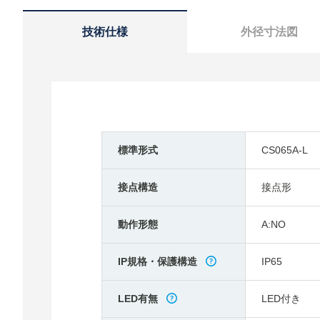
技術仕様
外径寸法図
標準形式
CS065A-L
接点構造
接点形
動作形態
A:NO
IP規格・保護構造
IP65
LED有無
LED付き