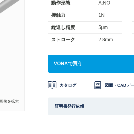
動作形態
A:NO
接触力
1N
繰返し精度
5μm
ストローク
2.8mm
VONAで買う
カタログ
図面・CAD
デ
画像を拡大
証明書発行依頼