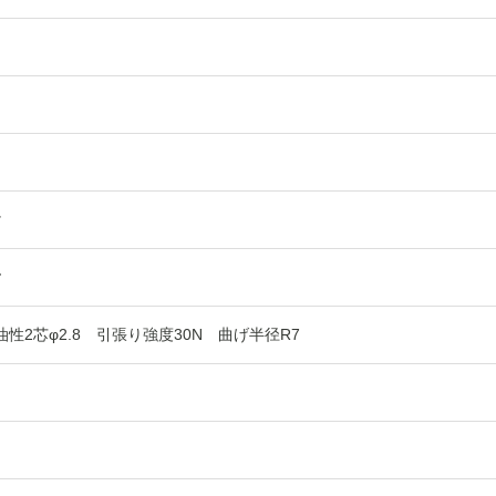
け
ヤ
油性2芯φ2.8 引張り強度30N 曲げ半径R7