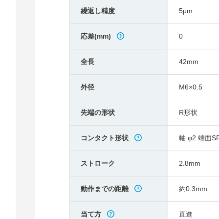
繰返し精度
5μm
応差(mm)
0
全長
42mm
外径
M6×0.5
先端の形状
R形状
コンタクト形状
軸 φ2 端面SR
ストローク
2.8mm
動作までの距離
約0.3mm
当て方
直進