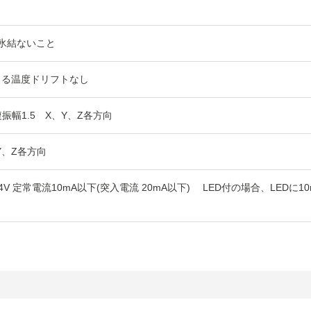
 氷結ないこと
よる温度ドリフトなし
 複振幅1.5 X、Y、Z各方向
Y、Z各方向
24V 定常電流10mA以下(突入電流 20mA以下) LED付の場合、LE