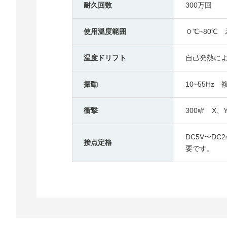
耐久回数
300万回
使用温度範囲
０℃~80℃
温度ドリフト
自己発熱に
振動
10~55Hz
衝撃
300㎨ X、
DC5V〜DC
接点定格
要です。