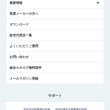
タッチスイッチ製品
最新情報
受賞履歴
ツールセッタ製品
メディア掲載
タッチプローブ製品
ニュースリリース
装置メーカーの方へ
採用情報
エアマイクロセンサ製品
メトロールの技術
国/地域/言語
アプリケーション
ダウンロード
社員ブログ
展示会レポート
販売代理店一覧
中小企業のBCP地震対策
センサのテクニカルガイド
よくいただくご質問
社長ブログ
お問い合わせ
総合カタログ無料請求
メールマガジン登録
サポート
非該当証明書発行依頼
RoHS適合証明書発行依頼