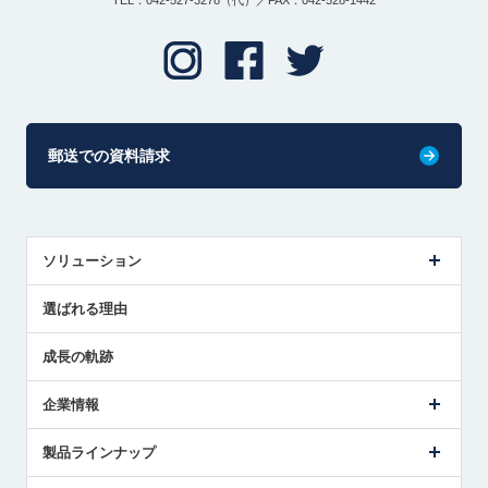
TEL：042-527-3278（代）／FAX：042-528-1442
郵送での資料請求
ソリューション
センサ導入事例
選ばれる理由
解決策提案
成長の軌跡
企業情報
会社概要
製品ラインナップ
ごあいさつ
メトロールの事業