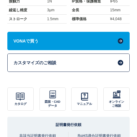
接触力
1N
IP規格・保護構造
IP65
繰返し精度
3μm
全長
15mm
ストローク
1.5mm
標準価格
¥4,048
VONAで買う
カスタマイズのご相談
図面・CAD
オンライン
カタログ
マニュアル
データ
ご相談
証明書発行依頼
非該当証明書発行依頼
RoHS適合証明書発行依頼