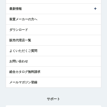
ごあいさつ
メトロールの事業
タッチスイッチ製品
最新情報
受賞履歴
ツールセッタ製品
メディア掲載
タッチプローブ製品
ニュースリリース
装置メーカーの方へ
採用情報
エアマイクロセンサ製品
メトロールの技術
国/地域/言語
アプリケーション
ダウンロード
社員ブログ
展示会レポート
販売代理店一覧
中小企業のBCP地震対策
センサのテクニカルガイド
よくいただくご質問
社長ブログ
お問い合わせ
総合カタログ無料請求
メールマガジン登録
サポート