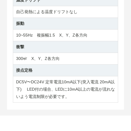
温度ドリフト
自己発熱による温度ドリフトなし
振動
10~55Hz 複振幅1.5 X、Y、Z各方向
衝撃
300㎨ X、Y、Z各方向
接点定格
DC5V〜DC24V 定常電流10mA以下(突入電流 20mA以
下) LED付の場合、LEDに10mA以上の電流が流れな
いよう電流制限が必要です。