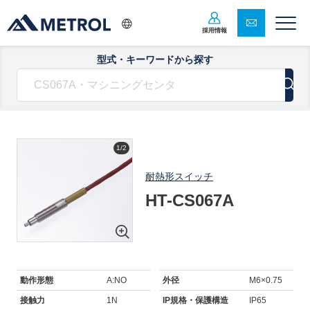
採用情報
型式・キーワードから探す
1/2
耐熱形スイッチ
HT-CS067A
動作形態
A:NO
外径
M6×0.75
接触力
1N
IP規格・保護構造
IP65