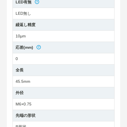
LED有無
LED無し
繰返し精度
10μm
応差(mm)
0
全長
45.5mm
外径
M6×0.75
先端の形状
R形状