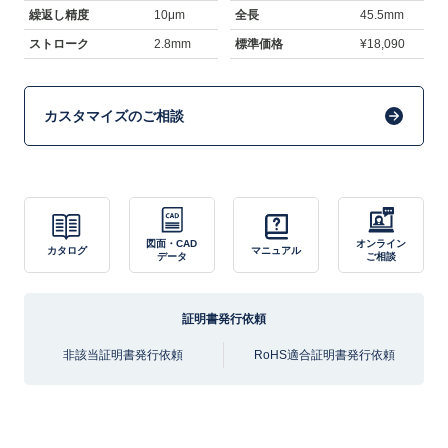
繰返し精度
10μm
全長
45.5mm
ストローク
2.8mm
標準価格
¥18,090
カスタマイズのご相談
図面・CAD
オンライン
カタログ
マニュアル
データ
ご相談
証明書発行依頼
非該当証明書発行依頼
RoHS適合証明書発行依頼