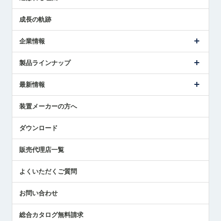
解決策提案
成長の軌跡
企業情報
会社概要
製品ラインナップ
ごあいさつ
メトロールの事業
タッチスイッチ製品
最新情報
受賞履歴
ツールセッタ製品
メディア掲載
タッチプローブ製品
ニュースリリース
装置メーカーの方へ
採用情報
エアマイクロセンサ製品
メトロールの技術
国/地域/言語
アプリケーション
ダウンロード
社員ブログ
展示会レポート
販売代理店一覧
中小企業のBCP地震対策
センサのテクニカルガイド
よくいただくご質問
社長ブログ
お問い合わせ
総合カタログ無料請求