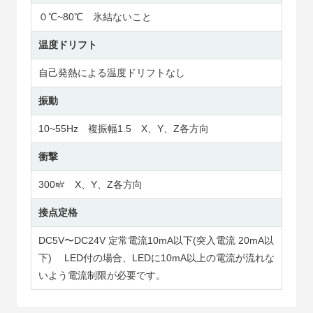
０℃~80℃ 氷結ないこと
温度ドリフト
自己発熱による温度ドリフトなし
振動
10~55Hz 複振幅1.5 X、Y、Z各方向
衝撃
300㎨ X、Y、Z各方向
接点定格
DC5V〜DC24V 定常電流10mA以下(突入電流 20mA以
下) LED付の場合、LEDに10mA以上の電流が流れな
いよう電流制限が必要です。