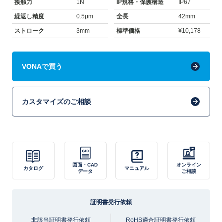
接触力
1N
IP規格・保護構造
IP67
繰返し精度
0.5μm
全長
42mm
ストローク
3mm
標準価格
¥10,178
VONAで買う
カスタマイズのご相談
図面・CAD
オンライン
カタログ
マニュアル
データ
ご相談
証明書発行依頼
非該当証明書発行依頼
RoHS適合証明書発行依頼