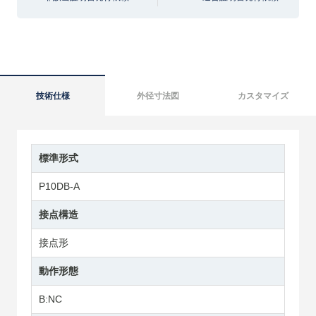
技術仕様
外径寸法図
カスタマイズ
標準形式
P10DB-A
接点構造
接点形
動作形態
B:NC