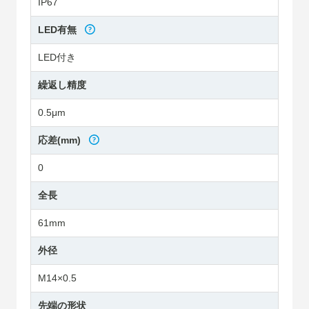
IP67
LED有無
LED付き
繰返し精度
0.5μm
応差(mm)
0
全長
61mm
外径
M14×0.5
先端の形状