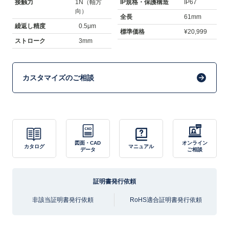
接触力
1N（軸方
IP規格・保護構造
IP67
向）
全長
61mm
繰返し精度
0.5μm
標準価格
¥20,999
ストローク
3mm
カスタマイズのご相談
図面・CAD
オンライン
カタログ
マニュアル
データ
ご相談
証明書発行依頼
非該当証明書発行依頼
RoHS適合証明書発行依頼