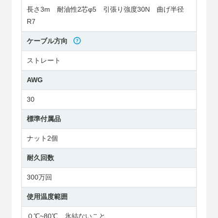
長さ3m 耐油性2芯φ5 引張り強度30N 曲げ半径
R7
ケーブル方向
ストレート
AWG
30
標準付属品
ナット2個
耐久回数
300万回
使用温度範囲
０℃~80℃ 氷結ないこと