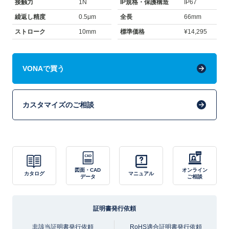
接触力
1N
IP規格・保護構造
IP67
繰返し精度
0.5μm
全長
66mm
ストローク
10mm
標準価格
¥14,295
VONAで買う
カスタマイズのご相談
図面・CAD
オンライン
カタログ
マニュアル
データ
ご相談
証明書発行依頼
非該当証明書発行依頼
RoHS適合証明書発行依頼