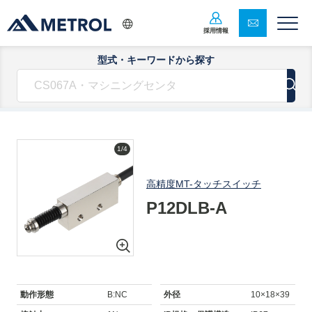
採用情報
型式・キーワードから探す
1/4
高精度MT-タッチスイッチ
P12DLB-A
動作形態
B:NC
外径
10×18×39