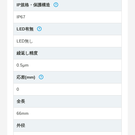
IP規格・保護構造
IP67
LED有無
LED無し
繰返し精度
0.5μm
応差(mm)
0
全長
66mm
外径