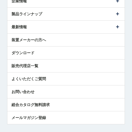
企業情報
会社概要
製品ラインナップ
ごあいさつ
メトロールの事業
タッチスイッチ製品
最新情報
受賞履歴
ツールセッタ製品
メディア掲載
タッチプローブ製品
ニュースリリース
装置メーカーの方へ
採用情報
エアマイクロセンサ製品
メトロールの技術
国/地域/言語
アプリケーション
ダウンロード
社員ブログ
展示会レポート
販売代理店一覧
中小企業のBCP地震対策
センサのテクニカルガイド
よくいただくご質問
社長ブログ
お問い合わせ
総合カタログ無料請求
メールマガジン登録