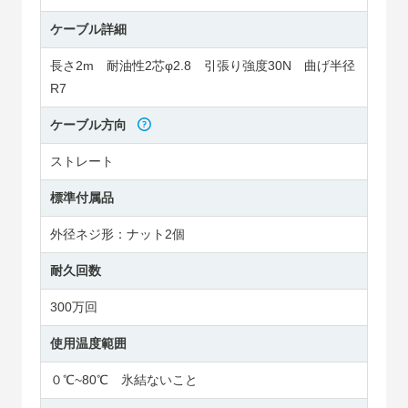
ケーブル詳細
長さ2m 耐油性2芯φ2.8 引張り強度30N 曲げ半径
R7
ケーブル方向
ストレート
標準付属品
外径ネジ形：ナット2個
耐久回数
300万回
使用温度範囲
０℃~80℃ 氷結ないこと