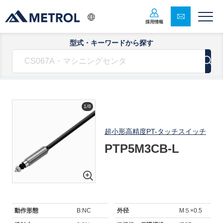
採用情報
型式・キーワードから探す
1/8
超小形高精度PT-タッチスイッチ
PTP5M3CB-L
動作形態
B:NC
外径
M５×0.5