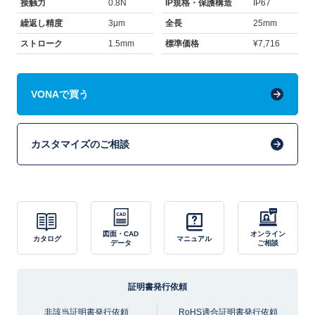
接触力
0.8N
IP規格・保護構造
IP67
繰返し精度
3μm
全長
25mm
ストローク
1.5mm
標準価格
¥7,716
VONAで買う
カスタマイズのご相談
図面・CAD
オンライン
カタログ
マニュアル
データ
ご相談
証明書発行依頼
非該当証明書発行依頼
RoHS適合証明書発行依頼