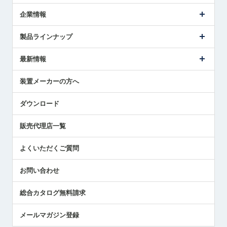
企業情報
会社概要
製品ラインナップ
ごあいさつ
メトロールの事業
タッチスイッチ製品
最新情報
受賞履歴
ツールセッタ製品
メディア掲載
タッチプローブ製品
ニュースリリース
装置メーカーの方へ
採用情報
エアマイクロセンサ製品
メトロールの技術
国/地域/言語
アプリケーション
ダウンロード
社員ブログ
展示会レポート
販売代理店一覧
中小企業のBCP地震対策
センサのテクニカルガイド
よくいただくご質問
社長ブログ
お問い合わせ
総合カタログ無料請求
メールマガジン登録